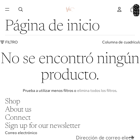
TOTAL 
ARTÍCU
EN E
CARRITO
Página de inicio
FILTRO
Columna de cuadrícul
No se encontró ningún
producto.
Prueba a utilizar menos filtros o
elimina todos los filtros
.
Shop
About us
Connect
Sign up for our newsletter
Política de reembolso
Correo electrónico
Política de privacidad