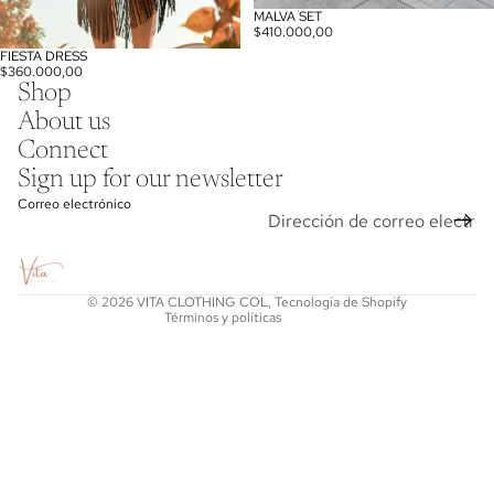
MALVA SET
$410.000,00
FIESTA DRESS
$360.000,00
Shop
About us
Connect
Sign up for our newsletter
Política de reembolso
Correo electrónico
Política de privacidad
Términos del servicio
Política de envío
© 2026
VITA CLOTHING COL
,
Tecnología de Shopify
Términos y políticas