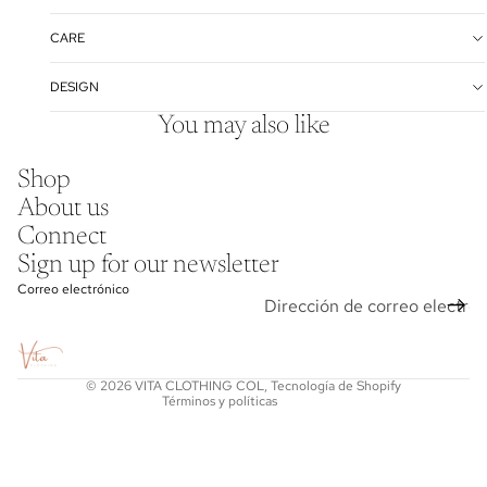
CARE
DESIGN
You may also like
Shop
About us
Connect
Sign up for our newsletter
Política de reembolso
Correo electrónico
Política de privacidad
Términos del servicio
Política de envío
© 2026
VITA CLOTHING COL
,
Tecnología de Shopify
Términos y políticas