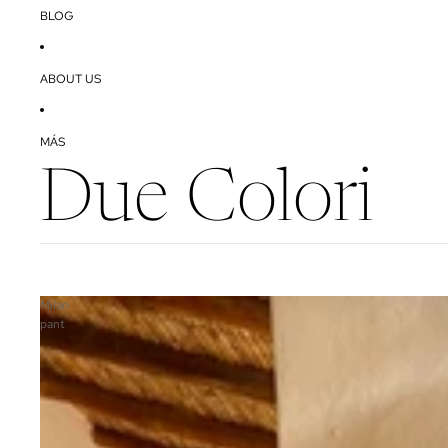
BLOG
ABOUT US
MÁS
Due Colori
Milan
pant