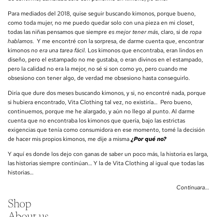
Para mediados del 2018, quise seguir buscando kimonos, porque bueno,
como toda mujer, no me puedo quedar solo con una pieza en mi closet,
todas las niñas pensamos que siempre
es mejor tener más
, claro, si de
ropa
hablamos
. Y me encontré con la sorpresa, de darme cuenta que, encontrar
kimonos
no era una tarea fácil.
Los kimonos que encontraba, eran lindos en
diseño, pero el estampado no me gustaba, o eran divinos en el estampado,
pero la calidad no era la mejor, no sé si son como yo, pero cuando me
obsesiono con tener algo, de verdad me obsesiono hasta conseguirlo.
Diría que dure dos meses buscando kimonos, y si, no encontré nada, porque
si hubiera encontrado, Vita Clothing tal vez, no existiría… Pero bueno,
continuemos, porque me he alargado, y aún no llego al punto. Al darme
cuenta que no encontraba los kimonos que quería, bajo las estrictas
exigencias que tenía como consumidora en ese momento, tomé la decisión
de hacer mis propios kimonos, me dije a misma
¿Por qué no?
Y aquí es donde los dejo con ganas de saber un poco más, la historia es larga,
las historias siempre continúan… Y la de Vita Clothing al igual que todas las
historias…
Continuara...
Shop
About us