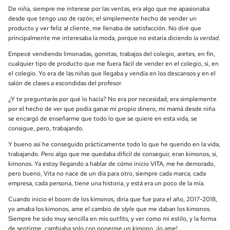
De niña, siempre me interese por las ventas, era algo que me apasionaba
desde que tengo uso de razón; el simplemente hecho de vender un
producto y ver feliz al cliente, me llenaba de satisfacción. No diré que
principalmente me interesaba la moda, porque no estaría diciendo
la verdad
.
Empecé vendiendo limonadas, gomitas, trabajos del colegio, aretes, en fin,
cualquier tipo de producto que me fuera fácil de vender en el colegio, si, en
el colegio. Yo era de las niñas que llegaba y vendía en los descansos y en el
salón de clases a escondidas del profesor.
¿Y te preguntarás por qué lo hacía? No era por necesidad, era simplemente
por el hecho de ver que podía ganar mi propio dinero, mi mamá desde niña
se encargó de enseñarme que todo lo que se quiere en esta vida, se
consigue, pero, trabajando.
Y bueno así he conseguido prácticamente todo lo que he querido en la vida,
trabajando. Pero algo que me quedaba difícil de conseguir, eran kimonos, si,
kimonos. Ya estoy llegando a hablar de cómo inicio VITA, me he demorado,
pero bueno, Vita no nace de un día para otro, siempre cada marca, cada
empresa, cada persona, tiene una historia, y está era un poco de la mía.
Cuando inicio el boom de los kimonos, diría que fue para el año, 2017-2018,
yo amaba los kimonos, ame el cambio de
style
que me daban los kimonos.
Siempre he sido muy sencilla en mis outfits, y ver como mi estilo, y la forma
de sentirme, cambiaba solo con ponerme un kimono, ¡lo ame!